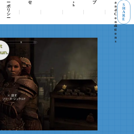
s
ー
せ
プ
a
S
h
ポ
n
H
リ
d
A
シ
C
R
ー
o
E
n
di
ti
o
n
s