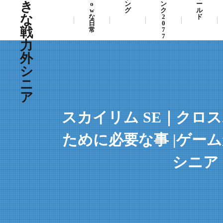
き
o
ン
ン
ー
w
グ
ク
ル
な
な
2
ド
日
0
戦
常
7
7
力
外
シ
ニ
ア
スカイリム SE｜クロ
ために必要な事 |ゲー
シニア