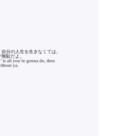
。自分の人生を生きなくては。
が無駄だよ。
n’ is all you’re gonna do, then
ithout ya.