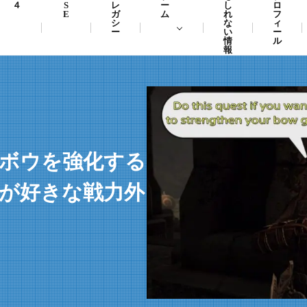
４
S
レ
ー
し
ロ
E
ガ
ム
れ
フ
シ
な
ィ
ー
い
ー
情
ル
報
スボウを強化する
ムが好きな戦力外