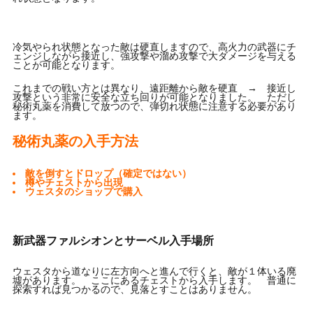
冷気やられ状態となった敵は硬直しますので、高火力の武器にチ
ェンジしながら接近し、強攻撃や溜め攻撃で大ダメージを与える
ことが可能となります。
これまでの戦い方とは異なり、遠距離から敵を硬直 → 接近し
攻撃という非常に安全な立ち回りが可能となりました。 ただし
秘術丸薬を消費して放つので、弾切れ状態に注意する必要があり
ます。
秘術丸薬の入手方法
敵を倒すとドロップ（確定ではない）
樽やチェストから出現
ウェスタのショップで購入
新武器ファルシオンとサーベル入手場所
ウェスタから道なりに左方向へと進んで行くと、敵が１体いる廃
墟があります。 ここにあるチェストから入手します。 普通に
探索すれば見つかるので、見落とすことはありません。