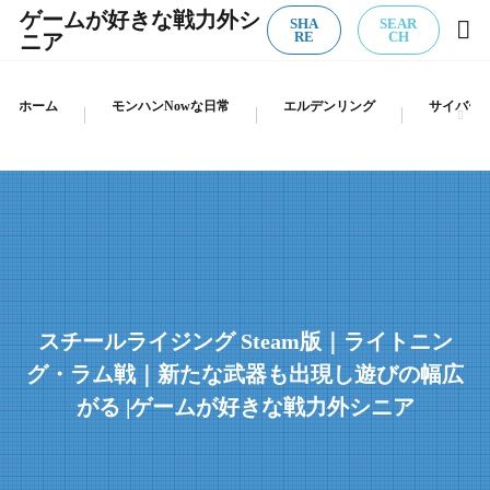
ゲームが好きな戦力外シ
SHA
SEAR
ニア
RE
CH
ホーム
モンハンNowな日常
エルデンリング
サイバーパ
スチールライジング Steam版｜ライトニン
グ・ラム戦｜新たな武器も出現し遊びの幅広
がる |ゲームが好きな戦力外シニア