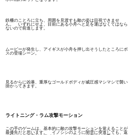
鉄柵のことろに立ち、周囲を見渡すも敵の姿は目視できませ
ん。 いずれにせよ、目前にある小舟へと足を運ばなくてはなら
ないので前進します。
ムービーが発生し、アイギスが小舟を押し出そうしたところにボ
スの登場シーン。
見るからに凶暴、重厚なゴールドボディが威圧感マシマシで襲い
掛かってきます。
ライトニング・ラム攻撃モーション
この手のゲームは、基本的に敵の攻撃モーションを覚えることが
最優先だと思います。 イノシシのように闇雲に突進しても、返