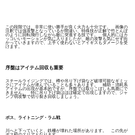
この段階では、非常に使い勝手が良く火力も十分です。 画像の
注釈では強攻撃となっているが間違い、特殊技が正解で竹とんぼ
のように回転飛行しながら敵に突進する技です。 個人的にはカ
ッコいいモーションが気に入りましたが、敵の攻撃も気にせず向
かっていきますので、上手く使わないとアイギスもダメージを受
けます。
序盤はアイテム回収も重要
スチールライジングでは、樽や吊り下げ袋など破壊可能なギミッ
クにアイテムが潜んでいることも多々あります。 補助・消耗系
アイテムの出現が基本的ですが、序盤では取りこぼしも馬鹿にで
きません。 特に吊り下げ袋はほぼ確定で出現しますので、ジャ
ンプ弱攻撃で切り裂き回収しましょう。
ボス、ライトニング・ラム戦
川へと下っていくと、鉄柵が壊れた場所があります。 この先が
ボス戦のエリアとなります。