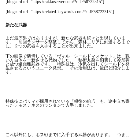
[blogcard url=”https://rakkoserver.com/?r=JF58722315″]
[blogcard url=”https://related-keywords.com/?r=JF58722315″]
新たな武器
まだ最序盤ではありますが、新たな武器も続々と出現していま
す。 前回ランサーを撃破してから、森林エリアに到達するまで
に、２つの武器を入手することが出来ました。
下の画像で装備している「ヴィル・シールドマスケット」は、戦
い方自体を一新させる代物でした。 秘術丸薬を消費して冷却弾
と放つ遠距離武器です。 特殊技は、冷気を出してシールドを発
生させるというユニーク発想。 その活用法は、後ほど紹介しま
す。
特殊技にパリィが採用されている「報復の鉤爪」も、途中立ち寄
ったデモステネスのランタンで入手しました。
これ以外にも、ボス戦までに入手する武器があります。 つま