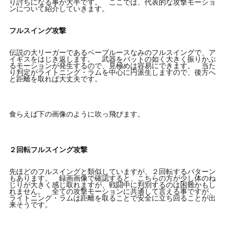
り討ちになる事が大半です。 ここでは、代表的な攻撃モーショ
ンについて紹介していきます。
フルスイング攻撃
伝説の大リーガーであるベーブルースなみのフルスイングで、ア
イギスをはじき返します。 武器をバットの如く大きく振りかぶ
るモーションが発生するので、見極めは容易にできます。 当た
り判定がライトニング・ラムを中心に円派生しますので、後方へ
と距離を取れば大丈夫です。
食らえば下の画像のように吹っ飛びます。
２回転フルスイング攻撃
先ほどのフルスイングと類似していますが、２回転するパターン
もあります。 録画画像で確認すると、こちらの方が少し体のね
じりが大きく感じ取れますが、戦闘中に判別するのは困難かもし
れません。 全ての攻撃モーションに共通して言える事ですが、
ライトニング・ラムは距離を取ることで安全に立ち回ることが出
来そうです。