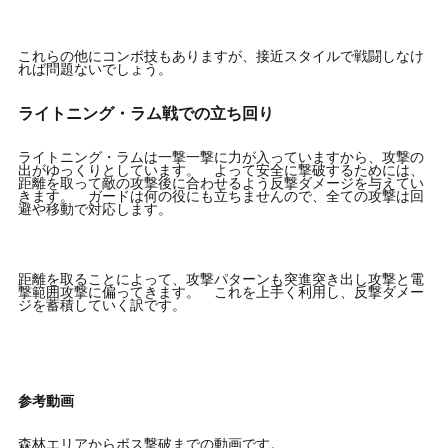
これらの他にコンボ技もありますが、接近スタイルで戦闘しなけ
れば問題ないでしょう。
ライトニング・ラム戦での立ち回り
ライトニング・ラムは一撃一撃に力が入っていますから、攻撃の
出がゆっくりとしています。 よって安全に撃破するためには、
距離を取って敵の攻撃後に合わせるよう反撃ダメージを与えてい
きます。 ガードは何の役にも立ちませんので、全ての攻撃は回
避や移動で対応します。
距離を取ることによって、攻撃パターンも突進突き出し攻撃と電
撃範囲攻撃に偏ってきます。 これを上手く利用し、反撃ダメー
ジを蓄積していく訳です。
参考動画
森林エリアからボス撃破までの動画です。