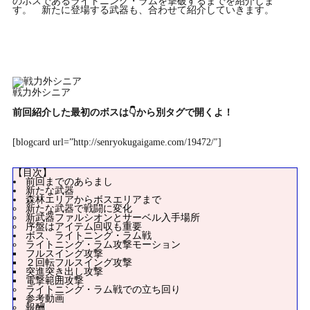
のボスであるライトニング・ラムを撃破するまでを紹介しま
す。 新たに登場する武器も、合わせて紹介していきます。
戦力外シニア
前回紹介した最初のボスは👇から別タグで開くよ！
[blogcard url=”http://senryokugaigame.com/19472/″]
【目次】
前回までのあらまし
新たな武器
森林エリアからボスエリアまで
新たな武器で戦闘に変化
新武器ファルシオンとサーベル入手場所
序盤はアイテム回収も重要
ボス、ライトニング・ラム戦
ライトニング・ラム攻撃モーション
フルスイング攻撃
２回転フルスイング攻撃
突進突き出し攻撃
電撃範囲攻撃
ライトニング・ラム戦での立ち回り
参考動画
報酬