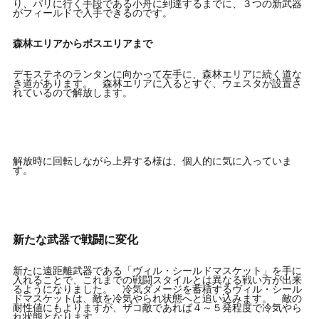
り、パリに行く手段である小舟に到達するまでに、３つの新武器
がフィールドで入手できるのです。
森林エリアからボスエリアまで
デモステネのランタンに向かって左手に、森林エリアに続く道な
き道があります。 森林エリアに入るとすぐ、ウェスタが設置さ
れているので解放します。
解放時に回転しながら上昇する様は、個人的に気に入っていま
す。
新たな武器で戦闘に変化
新たに遠距離武器である「ヴィル・シールドマスケット」を手に
入れることで、これまでの戦闘スタイルとは異なる戦い方が出来
るようになりました。 冷気ダメージを蓄積するヴィル・シール
ドマスケットは、敵を冷気やられ状態へと追い込みます。 敵の
耐性値にもよりますが、ザコ敵であれば４～５発程度で冷気やら
れ状態となります。