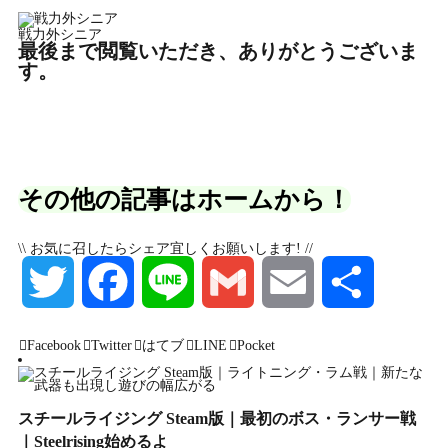
戦力外シニア
最後まで閲覧いただき、ありがとうございま
す。
その他の記事はホームから！
\\ お気に召したらシェア宜しくお願いします! //
T
F
L
G
E
S
Facebook
Twitter
はてブ
LINE
Pocket
w
a
i
m
m
h
スチールライジング Steam版｜最初のボス・ランサー戦
i
c
n
a
a
a
｜Steelrising始めるよ