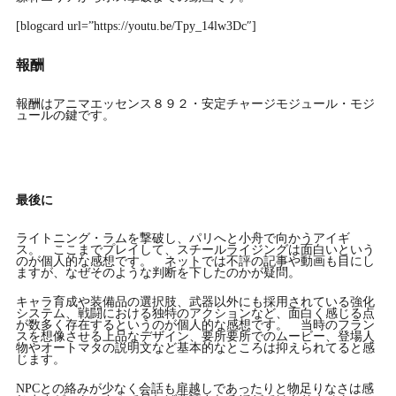
[blogcard url=”https://youtu.be/Tpy_14lw3Dc″]
報酬
報酬はアニマエッセンス８９２・安定チャージモジュール・モジ
ュールの鍵です。
最後に
ライトニング・ラムを撃破し、パリへと小舟で向かうアイギ
ス。 ここまでプレイして、スチールライジングは面白いという
のが個人的な感想です。 ネットでは不評の記事や動画も目にし
ますが、なぜそのような判断を下したのかが疑問。
キャラ育成や装備品の選択肢、武器以外にも採用されている強化
システム、戦闘における独特のアクションなど、面白く感じる点
が数多く存在するというのが個人的な感想です。 当時のフラン
スを想像させる上品なデザイン、要所要所でのムービー、登場人
物やオートマタの説明文など基本的なところは抑えられてると感
じます。
NPCとの絡みが少なく会話も扉越しであったりと物足りなさは感