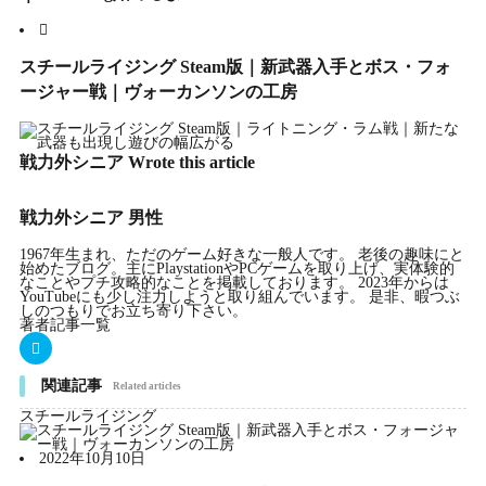
t
e
e
i
i
r
スチールライジング Steam版｜新武器入手とボス・フォ
ージャー戦｜ヴォーカンソンの工房
t
b
l
l
e
e
o
戦力外シニア
Wrote this article
r
o
戦力外シニア
男性
1967年生まれ、ただのゲーム好きな一般人です。 老後の趣味にと
始めたブログ。主にPlaystationやPCゲームを取り上げ、実体験的
k
なことやプチ攻略的なことを掲載しております。 2023年からは
YouTubeにも少し注力しようと取り組んでいます。 是非、暇つぶ
しのつもりでお立ち寄り下さい。
著者記事一覧
関連記事
Related articles
スチールライジング
2022年10月10日