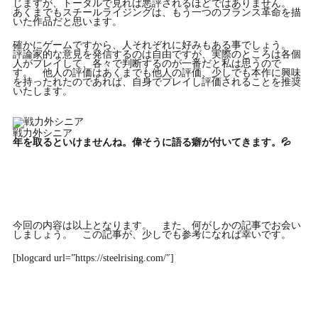
じますが、トータルで見れば悪評されるほどではありません。
あくまでもスチールライジングは、もう一つのフランス革命を描
いた作品だと思います。
確かにゲームですから、人それぞれに好みもある事でしょう。
評論家的な意見を発信するのは自由ですが、実際のところは各個
人がプレイして、各々で判断するのが一番だと私は思うので
す。 他人の評価はあくまでも他人の評価、少しでも本作に興味
を持ったれたのであれば、自身でプレイし評価されることを推奨
いたします。
戦力外シニア
年を取るといけませんね。偉そうに語る癖が付いてきます。💦
今回の内容は以上となります。 また、何がしかの記事でお会い
しましょう。 この記事が、少しでも参考になれば幸いです。
[blogcard url=”https://steelrising.com/″]