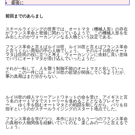
最後に
前回までのあらまし
スチールライジングの世界では、オートマタ（機械人形）の存在
がフランス革命と密接に関わっているようで、この機械人形を生
み出したのがヴォーカンソンなる人物という設定である。
フランス革命と言えばルイ16世、ルイ16世と言えばフランス革命
と言うくらい周知の中心人物でしょう。 そのルイ16世がオート
マタは臣民の役に立つと考え、ヴォーカンソンに依頼し良い意味
でパリにオートマタが溶け込んでいったようだ。
それが一転して、人を襲う制御不能のオートマタと化していっ
た。 この一件には、ルイ16世の欲望が関係しているようだが、
事の真相はまだ分からない。
ルイ16世の婦人マリーアントワネットの命を受け、アイギスと言
う名のオートマタでストーリーを進めることとなるプレイヤ
ー。 ゆく手を阻むオートマタとの戦闘を制しながら、パリを目
指すというのがスチールライジングのスタート地点でした。
フランス革命を学びつつ、本作におけるもう一つのフランス革命
の真相や人物関係を紐解いていくのも、楽しみの一つと言えるで
しょう。