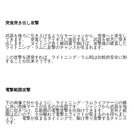
突進突き出し攻撃
武器を後ろに引き上げるようなモーションから、突進へと派生し
てきます。 突進してアイギスに接近すると、武器を前方に突き
出します。 タイミング良く横回避で捌けば、攻撃後の硬直した
ライトニング・ラムに反撃のチャンスが生まれます。
この攻撃を誘発すれば、ライトニング・ラム戦は比較的安全に制
することが出来そうです。
電撃範囲攻撃
下の画像で分かるように、ライトニング・ラムライフゲージの横
に赤い危険マークが出るのが合図です。 ジャンプから武器を地
面に叩きつけ、広範囲の電撃攻撃を仕掛けてきます。 意外と範
囲は広いので、十分離れて電撃エフェクトが収まるのを待ちまし
ょう。 電撃が収まるタイミングで、駆け寄り攻撃するチャンス
です。