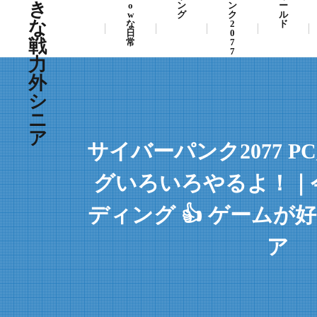
き
o
ン
ン
ー
w
グ
ク
ル
な
な
2
ド
日
0
戦
常
7
7
力
外
シ
ニ
ア
サイバーパンク2077 
グいろいろやるよ！｜
ディング 👍 ゲームが
ア