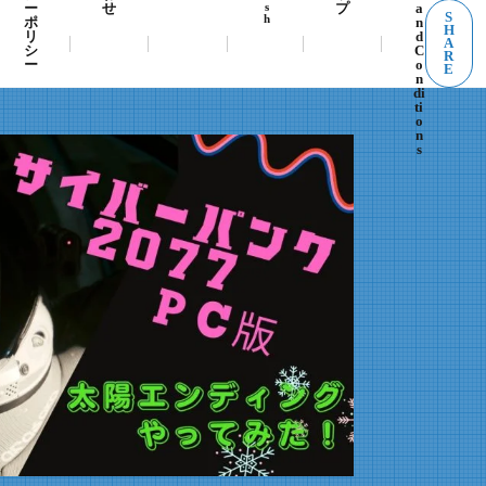
s
ー
せ
プ
a
S
h
ポ
n
H
リ
d
A
シ
C
R
ー
o
E
n
di
ti
o
n
s