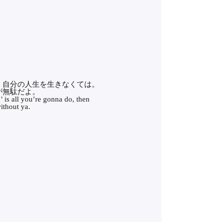
。自分の人生を生きなくては。
が無駄だよ。
n’ is all you’re gonna do, then
ithout ya.