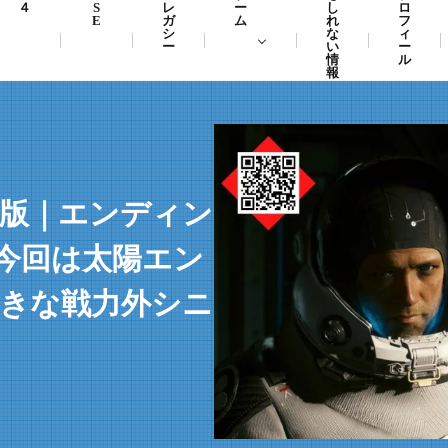
４
S
レ
ー
し
ロ
E
ガ
ム
れ
フ
シ
な
ィ
ー
い
ー
情
ル
報
PC版｜エンディン
今回は太陽エン
好きな戦力外シニ