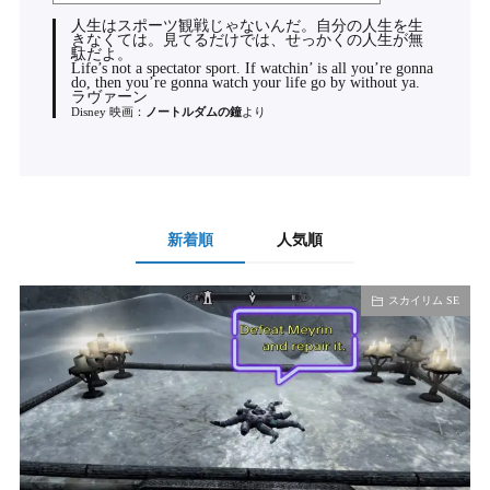
人生はスポーツ観戦じゃないんだ。自分の人生を生
きなくては。見てるだけでは、せっかくの人生が無
駄だよ。
Life’s not a spectator sport. If watchin’ is all you’re gonna
do, then you’re gonna watch your life go by without ya.
ラヴァーン
Disney 映画：
ノートルダムの鐘
より
新着順
人気順
スカイリム SE