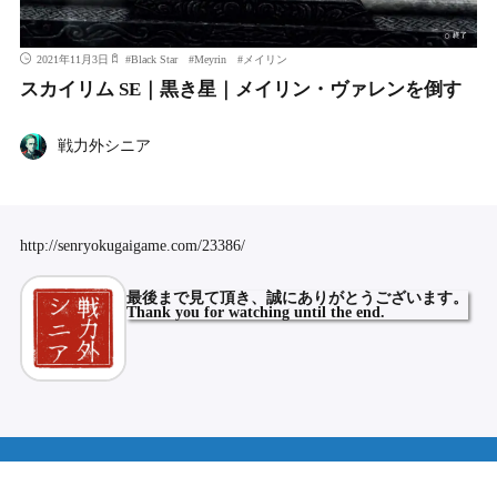
2021年11月3日
#
Black Star
#
Meyrin
#
メイリン
スカイリム SE｜黒き星｜メイリン・ヴァレンを倒す
戦力外シニア
http://senryokugaigame.com/23386/
最後まで
見て頂き、誠にありがとうございます。
Thank you for watching until the end.
ホーム
Terms and Conditions
メンテナンスページ
サイト