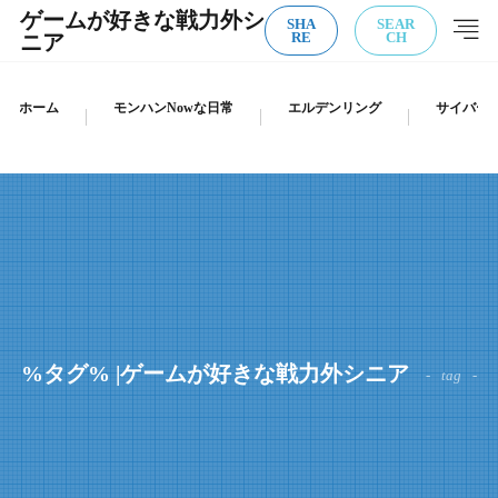
ゲームが好きな戦力外シ
SHA
SEAR
ニア
RE
CH
ホーム
モンハンNowな日常
エルデンリング
サイバーパ
%タグ% |ゲームが好きな戦力外シニア
tag