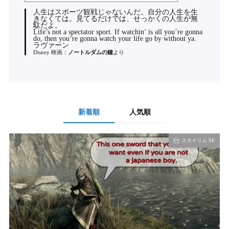
人生はスポーツ観戦じゃないんだ。自分の人生を生
きなくては。見てるだけでは、せっかくの人生が無
駄だよ。
Life’s not a spectator sport. If watchin’ is all you’re gonna
do, then you’re gonna watch your life go by without ya.
ラヴァーン
Disney 映画：
ノートルダムの鐘
より
新着順
人気順
スカイリム SE