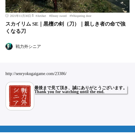
2021年11月30日
#
Artifact
#
Ebony sword
#
Whispering door
スカイリム SE｜黒檀の剣（刀）｜親しき者の命で強
くなる刀
戦力外シニア
http://senryokugaigame.com/23386/
最後まで
見て頂き、誠にありがとうございます。
Thank you for watching until the end.