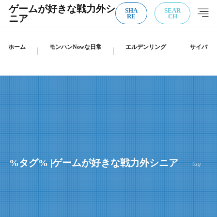
ゲームが好きな戦力外シ
SHA
SEAR
ニア
RE
CH
ホーム
モンハンNowな日常
エルデンリング
サイバーパ
%タグ% |ゲームが好きな戦力外シニア
tag