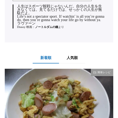
人生はスポーツ観戦じゃないんだ。自分の人生を生
きなくては。見てるだけでは、せっかくの人生が無
駄だよ。
Life’s not a spectator sport. If watchin’ is all you’re gonna
do, then you’re gonna watch your life go by without ya.
ラヴァーン
Disney 映画：
ノートルダムの鐘
より
新着順
人気順
簡単レシピ