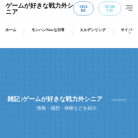
ゲームが好きな戦力外シ
SHA
SEAR
ニア
RE
CH
ホーム
モンハンNowな日常
エルデンリング
サイバーパ
雑記 |ゲームが好きな戦力外シニア
category
情報・感想・体験などを紹介。