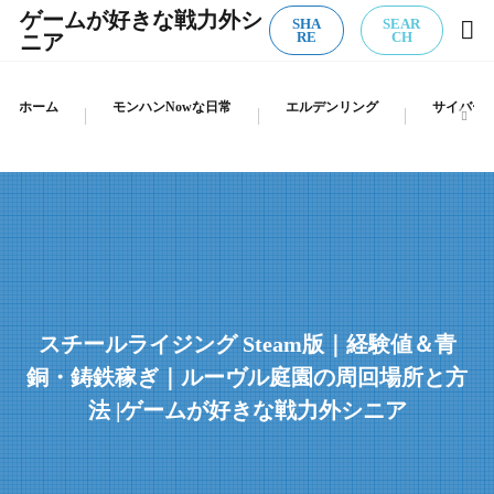
ゲームが好きな戦力外シ
SHA
SEAR
ニア
RE
CH
ホーム
モンハンNowな日常
エルデンリング
サイバーパ
スチールライジング Steam版｜経験値＆青
銅・鋳鉄稼ぎ｜ルーヴル庭園の周回場所と方
法 |ゲームが好きな戦力外シニア