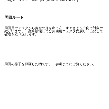
[blogcard url=”http://senryokugaigame.com/19663/″]
周回ルート
周回用ウェスタから黄金の扉を出て左、すぐさま左方向で対象の
敵がいます。 敵を破壊し再び周回用ウェスタに戻り、出発して
破壊を繰り返します。
周回の様子を録画した物です。 参考までにご覧ください。