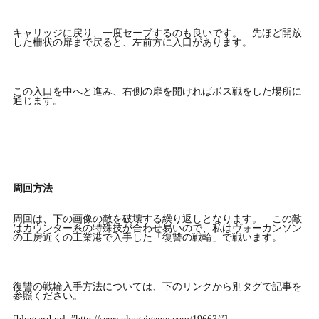
キャリッジに戻り、一度セーブするのも良いです。 先ほど開放
した柵状の扉まで戻ると、左前方に入口があります。
この入口を中へと進み、右側の扉を開ければボス戦をした場所に
通じます。
周回方法
周回は、下の画像の敵を破壊する繰り返しとなります。 この敵
はカウンター系の特殊技が合わせ易いので、私はヴォーカンソン
の工房近くの工業港で入手した「復讐の戦輪」で戦います。
復讐の戦輪入手方法については、下のリンクから別タグで記事を
参照ください。