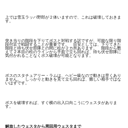
上では雪玉ラッパ野郎が２体いますので、これは破壊しておきま
す。
突き当りの階段を下りてボスと対戦する訳ですが、可能な限り階
段付近で戦闘することが重要です。 目安としては、下りてきた
階段と待ち伏せ部隊との間に柱が２カ所あります。 階段から数
えて２本目の柱のラインから手前で立ち回れば、待ち伏せ部隊に
気付かれることなくボス破壊が可能となります。
ボスのスタチュアリー・ラムは、ヘビー級なので動きは早くあり
ません。 しっかりと動きを見て立ち回れば、難しい相手ではな
いはずです。
ボスを破壊すれば、すぐ横の出入口向こうにウェスタがありま
す。
解放したウェスタから周回用ウェスタまで