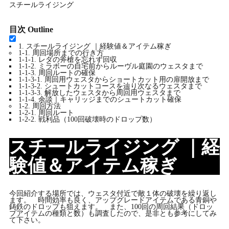
スチールライジング
目次
Outline
1.
スチールライジング ｜経験値＆アイテム稼ぎ
1-1.
周回場所までの行き方
1-1-1.
レダの斧槍を忘れず回収
1-1-2.
ミラボーの自宅前からルーヴル庭園のウェスタまで
1-1-3.
周回ルートの確保
1-1-3-1.
周回用ウェスタからショートカット用の扉開放まで
1-1-3-2.
シュートカットコースを辿り次なるウェスタまで
1-1-3-3.
解放したウェスタから周回用ウェスタまで
1-1-4.
余談｜キャリッジまでのシュートカット確保
1-2.
周回方法
1-2-1.
周回ルート
1-2-2.
戦利品（100回破壊時のドロップ数）
スチールライジング ｜経
験値＆アイテム稼ぎ
今回紹介する場所では、ウェスタ付近で敵１体の破壊を繰り返し
ます。 時間効率も良く、アップグレードアイテムである青銅や
鋳鉄のドロップも狙えます。 また、100回の周回結果（ドロッ
プアイテムの種類と数）も調査したので、是非とも参考にしてみ
て下さい。