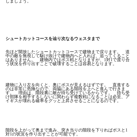
しましょう。
シュートカットコースを辿り次なるウェスタまで
先ほど開放したショートカットコースで建物まで戻ります。 道
中の敵を無視して駆け抜けで建物内へと入れば、追ってくること
はありません。 建物内ではボス戦となりますが、1対1で渡り合
う状況を作り出すことで破壊することは容易となります。
建物に入り左を向くと、奥にボスが見えるはずです。 直進する
のは非常に危険なので、両脇にある階段を上へと進んで行きま
す。 理由は、階段裏に敵が待ち受けているからです。 待ち受
け部隊を相手するしないに関わらず複数戦になることは必至、ア
イギスが壊れる確率をグッと上昇させることになるのです。
階段を上がって奥まで進み、突き当りの階段を下りればボスと1
対1の状況を作り出すことが可能です。