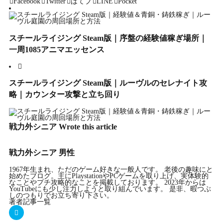
Facebook
Twitter
はてブ
LINE
Pocket
w
a
i
m
m
h
スチールライジング Steam版｜序盤の経験値稼ぎ場所｜
i
c
n
a
a
a
一周1085アニマエッセンス
t
e
e
i
i
r
スチールライジング Steam版｜ルーヴルのセレナイト攻
略｜カウンター攻撃と立ち回り
t
b
l
l
e
e
o
戦力外シニア
Wrote this article
r
o
戦力外シニア
男性
1967年生まれ、ただのゲーム好きな一般人です。 老後の趣味にと
始めたブログ。主にPlaystationやPCゲームを取り上げ、実体験的
k
なことやプチ攻略的なことを掲載しております。 2023年からは
YouTubeにも少し注力しようと取り組んでいます。 是非、暇つぶ
しのつもりでお立ち寄り下さい。
著者記事一覧