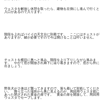
ウェスタを解放し休憩を取ったら、建物を左側にし進んで行くと
入口があるので入ります。
階段を上ればバイイの天文台に到着です。 ここにはチェストが
ありますが、鍵が必要ですので今は開けることは叶いません。
チェストを横目に奥へと進み、階段を上り下りしながら進みま
す。 やがて窓が開放され廊下に辿り着きますので、窓から外に
出ましょう。
野良犬が２体ほど襲ってきますので、落ち着いて対処してくださ
い。 降り立った場所から奥に見えるのが、周回用ウェスタ前に
あった閉ざされた黄金の扉です。 黄金の扉を開放して、周回用
ウェスタでセーブします。