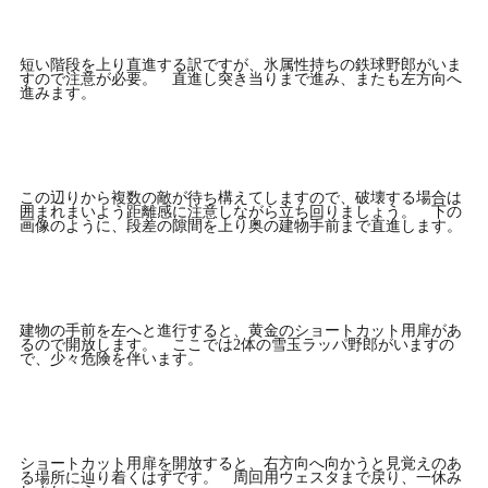
短い階段を上り直進する訳ですが、氷属性持ちの鉄球野郎がいま
すので注意が必要。 直進し突き当りまで進み、またも左方向へ
進みます。
この辺りから複数の敵が待ち構えてしますので、破壊する場合は
囲まれまいよう距離感に注意しながら立ち回りましょう。 下の
画像のように、段差の隙間を上り奥の建物手前まで直進します。
建物の手前を左へと進行すると、黄金のショートカット用扉があ
るので開放します。 ここでは2体の雪玉ラッパ野郎がいますの
で、少々危険を伴います。
ショートカット用扉を開放すると、右方向へ向かうと見覚えのあ
る場所に辿り着くはずです。 周回用ウェスタまで戻り、一休み