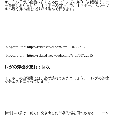
す。 ルーヴル庭園へ行くためには、テュイルリー到着後ミラボ
ーを探し辿り着いた「ミラボーの自宅」で、ミラボーからルーヴ
ルへ続く扉の鍵を受け取り進んで行きます。
[blogcard url=”https://rakkoserver.com/?r=JF58722315″]
[blogcard url=”https://related-keywords.com/?r=JF58722315″]
レダの斧槍を忘れず回収
ミラボーの自宅裏には、必ず訪れておきましょう。 レダの斧槍
がチェストに入っています。
特殊技の盾は、前方に突き出した武器先端を回転させるユニーク