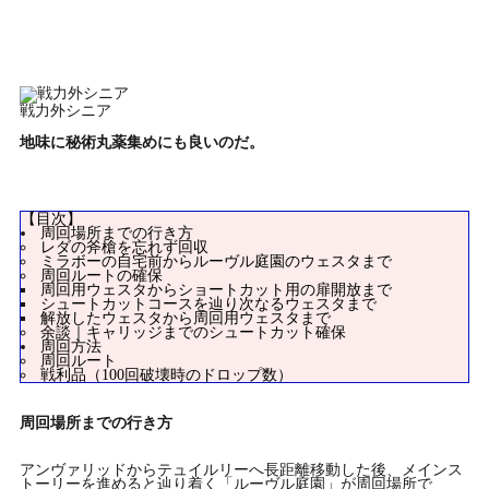
戦力外シニア
地味に秘術丸薬集めにも良いのだ。
【目次】
周回場所までの行き方
レダの斧槍を忘れず回収
ミラボーの自宅前からルーヴル庭園のウェスタまで
周回ルートの確保
周回用ウェスタからショートカット用の扉開放まで
シュートカットコースを辿り次なるウェスタまで
解放したウェスタから周回用ウェスタまで
余談｜キャリッジまでのシュートカット確保
周回方法
周回ルート
戦利品（100回破壊時のドロップ数）
周回場所までの行き方
アンヴァリッドからテュイルリーへ長距離移動した後、メインス
トーリーを進めると辿り着く「ルーヴル庭園」が周回場所で