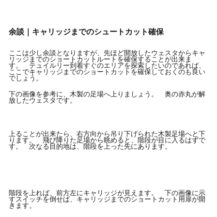
余談｜キャリッジまでのシュートカット確保
ここは少し余談となりますが、先ほど開放したウェスタからキャ
リッジまでのショートカットルートを確保することが出来ま
す。 テュイルリー到着すぐのエリアを探索したいのであれば、
ここでキャリッジまでのショートカットを確保しておくのも良い
でしょう。
下の画像を参考に、木製の足場へ上りましょう。 奥の赤丸が解
放したウェスタです。
上ることが出来たら、右方向から吊り下げられた木製足場へと下
ります。 飛び降りた足場から眺めると、階段が目に入るはずで
す。 次なる目的地は、階段を上った先にあります。
階段を上れば、前方左にキャリッジが見えます。 下の画像に示
すスイッチを倒せば、キャリッジまでのショートカット用扉が開
きます。