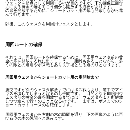
ウェスタを起点として周回するのが目的ですが、下の画像正面付
近にある黄金の扉を向こう側から開放する必要があります。 こ
の扉を開放するために、ショートカット用の扉も開放しながら進
んで行きます。
以後、このウェスタを周回用ウェスタとします。
周回ルートの確保
それでは、周回ルートを確保するために、周回用ウェスタ前の黄
金の扉を開放する旅に出ましょう。 距離もさることながら、多
くの敵との遭遇やボス戦もあり長丁場となる道のりとなります。
周回用ウェスタからショートカット用の扉開放まで
唐突ですが次のウェスタ解放までにはボス戦もあり、道中でアイ
ギスを壊してしまうと戻るのも手間です。 目的となる周回用ウ
ェスタ前の黄金の扉を開放するまでには、ウェスタを１カ所解放
しつつ進んで行くのこととなるのです。 まずは、ボスまでのシ
ョートカットコースのを確保します。
周回用ウェスタから右側の木の隙間を通り、下の画像のように再
び右側の木の隙間へと進みます。