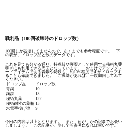
戦利品（100回破壊時のドロップ数）
100回しか破壊してませんので、あくまでも参考程度です。 下
の表が、ドロップ品と数のデータです。
これを見ても分かる通り、特殊技や弾薬として使用する秘術丸薬
稼ぎにも利用できる周回となっています。 おまけでアップグレ
ードアイテムである青銅や鋳鉄も、約10%程度ですがドロップす
ることも確認できました。 ご興味があれば、一度周回してみて
ください。
ドロップ品
ドロップ数
青銅
10
鋳鉄
13
秘術丸薬
127
秘術耐性の薬瓶
15
氷雪手投げ弾
9
今回の内容は以上となります。 また、何がしかの記事でお会い
しましょう。 この記事が、少しでも参考になれば幸いです。