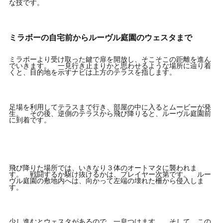
な技です。
ミラボーの自宅前からルーヴル庭園のウェスタまで
ミラボーより受け取った鍵で扉を開放し、そこそこの距離を進ん
でいきます。 一見行き止まりかと思わせるような場所に辿り着
くと、目的地を示すナビは上方のテラスを指します。
足場を利用してテラスまで行き、部屋の中に入るとムービーが発
生。 その後、逆側のテラスから飛び降りると、ルーヴル庭園前
に到着です。
飛び降りた場所では、いきなり３体のオートマタに襲われま
す。 戦闘するか駆け抜けるかは、プレイヤー次第です。 ルー
ヴル庭園の敷地内へは、向かって左端の壊れた柵から侵入しま
す。
少し進むとウェスタがあるので、一息つけます。 そして、この